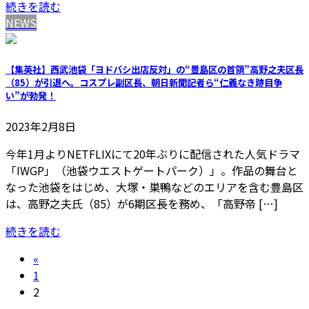
続きを読む
NEWS
【集英社】西武池袋「ヨドバシ出店反対」の“豊島区の首領”高野之夫区長
（85）が引退へ。コスプレ副区長、朝日新聞記者ら“仁義なき跡目争
い”が勃発！
2023年2月8日
今年1月よりNETFLIXにて20年ぶりに配信された人気ドラマ
「IWGP」（池袋ウエストゲートパーク）」。作品の舞台と
なった池袋をはじめ、大塚・巣鴨などのエリアを含む豊島区
は、高野之夫氏（85）が6期区長を務め、「高野帝 […]
続きを読む
投
«
固
1
稿
定
固
2
ペ
定