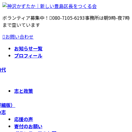
コ
ナ
ン
ビ
ボランティア募集中！
080-7105-6193
事務所は朝9時-夜7時
テ
ゲ
まで空いています
ン
ー
ツ
シ
お問い合わせ
へ
ョ
ス
ン
お知らせ一覧
キ
に
プロフィール
ッ
移
プ
動
時代
志と政策
詳細版）
の志
応援の声
寄付のお願い