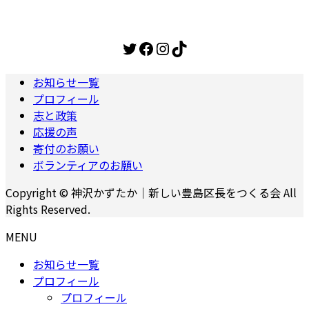
の
ー
ペ
ペ
ジ
ー
Twitter
Facebook
Instagram
TikTok
ー
ジ
ジ
お知らせ一覧
送
プロフィール
志と政策
り
応援の声
寄付のお願い
ボランティアのお願い
Copyright © 神沢かずたか｜新しい豊島区長をつくる会 All
Rights Reserved.
MENU
お知らせ一覧
プロフィール
プロフィール