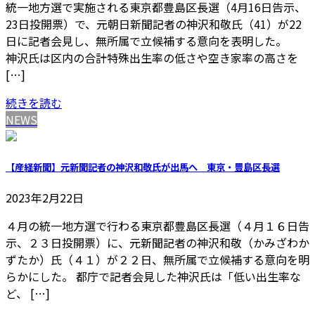
統一地方選で実施される東京都豊島区長選（4月16日告示、
23日投開票）で、元朝日新聞記者の神沢和敬氏（41）が22
日に記者会見し、無所属で立候補する意向を表明した。
神沢氏は区内の合計特殊出生率の低さや空き家率の高さを
[…]
続きを読む
NEWS
【産経新聞】元新聞記者の神沢和敬氏が出馬へ 東京・豊島区長選
2023年2月22日
４月の統一地方選で行わる東京都豊島区長選（４月１６日告
示、２３日投開票）に、元新聞記者の神沢和敬（かみざわか
ずたか）氏（４１）が２２日、無所属で立候補する意向を明
らかにした。 都庁で記者会見した神沢氏は「低い出生率な
ど、 […]