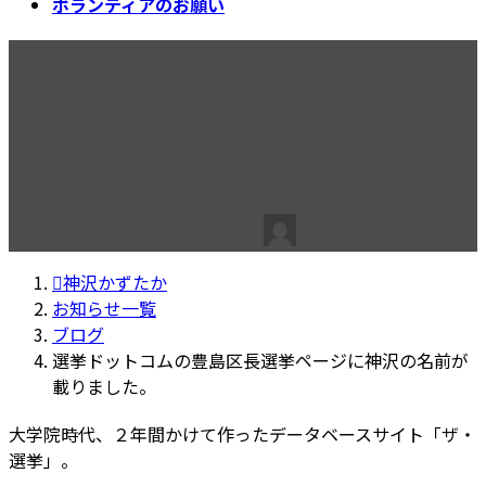
ボランティアのお願い
選挙ドットコムの豊島区長選
挙ページに神沢の名前が載り
ました。
最
2023年3月2日
2023年3月27日
神沢かずたか
終
更
神沢かずたか
新
お知らせ一覧
日
ブログ
時
選挙ドットコムの豊島区長選挙ページに神沢の名前が
:
載りました。
大学院時代、２年間かけて作ったデータベースサイト「ザ・
選挙」。