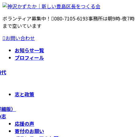
コ
ナ
ン
ビ
ボランティア募集中！
080-7105-6193
事務所は朝9時-夜7時
テ
ゲ
まで空いています
ン
ー
ツ
シ
お問い合わせ
へ
ョ
ス
ン
お知らせ一覧
キ
に
プロフィール
ッ
移
プ
動
時代
志と政策
詳細版）
の志
応援の声
寄付のお願い