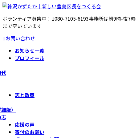
コ
ナ
ン
ビ
ボランティア募集中！
080-7105-6193
事務所は朝9時-夜7時
テ
ゲ
まで空いています
ン
ー
ツ
シ
お問い合わせ
へ
ョ
ス
ン
お知らせ一覧
キ
に
プロフィール
ッ
移
プ
動
時代
志と政策
詳細版）
の志
応援の声
寄付のお願い