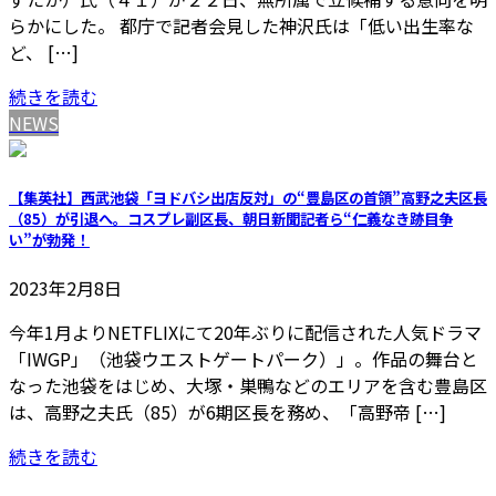
らかにした。 都庁で記者会見した神沢氏は「低い出生率な
ど、 […]
続きを読む
NEWS
【集英社】西武池袋「ヨドバシ出店反対」の“豊島区の首領”高野之夫区長
（85）が引退へ。コスプレ副区長、朝日新聞記者ら“仁義なき跡目争
い”が勃発！
2023年2月8日
今年1月よりNETFLIXにて20年ぶりに配信された人気ドラマ
「IWGP」（池袋ウエストゲートパーク）」。作品の舞台と
なった池袋をはじめ、大塚・巣鴨などのエリアを含む豊島区
は、高野之夫氏（85）が6期区長を務め、「高野帝 […]
続きを読む