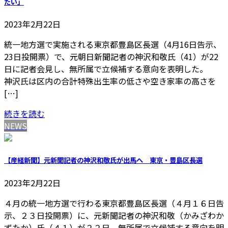
たい」
2023年2月22日
統一地方選で実施される東京都豊島区長選（4月16日告示、
23日投開票）で、元朝日新聞記者の神沢和敬氏（41）が22
日に記者会見し、無所属で立候補する意向を表明した。
神沢氏は区内の合計特殊出生率の低さや空き家率の高さを
[…]
続きを読む
NEWS
【産経新聞】元新聞記者の神沢和敬氏が出馬へ 東京・豊島区長選
2023年2月22日
４月の統一地方選で行わる東京都豊島区長選（４月１６日告
示、２３日投開票）に、元新聞記者の神沢和敬（かみざわか
ずたか）氏（４１）が２２日、無所属で立候補する意向を明