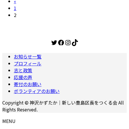
投
«
固
1
稿
定
固
2
の
ペ
定
ー
ペ
ペ
ジ
ー
Twitter
Facebook
Instagram
TikTok
ー
ジ
ジ
お知らせ一覧
送
プロフィール
志と政策
り
応援の声
寄付のお願い
ボランティアのお願い
Copyright © 神沢かずたか｜新しい豊島区長をつくる会 All
Rights Reserved.
MENU